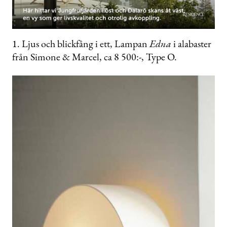
0
of
1. Ljus och blickfång i ett, Lampan
Edna
i alabaster
1
från Simone & Marcel, ca 8 500:-, Type O.
minute,
5
seconds