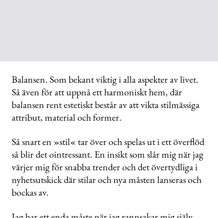
Balansen. Som bekant viktig i alla aspekter av livet.
Så även för att uppnå ett harmoniskt hem, där
balansen rent estetiskt består av att vikta stilmässiga
attribut, material och former.
Så snart en »stil« tar över och spelas ut i ett överflöd
så blir det ointressant. En insikt som slår mig när jag
värjer mig för snabba trender och det övertydliga i
nyhetsutskick där stilar och nya måsten lanseras och
bockas av.
Jag har ett enda måste när jag rannsakar mig själv