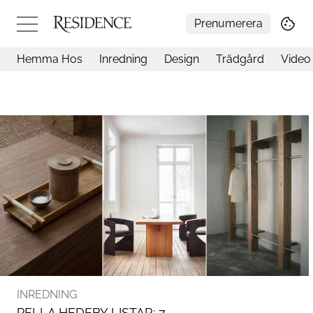
Prenumerera
Hemma Hos
Inredning
Design
Trädgård
Video
Hemma hos
Arkitektur
Konst
Design
Trädgård
Video
Inredning
Livsstil
Resor
Mat & Dryck
Influencers
Mer
INREDNING
PELLA HEDEBY LISTAR: 7