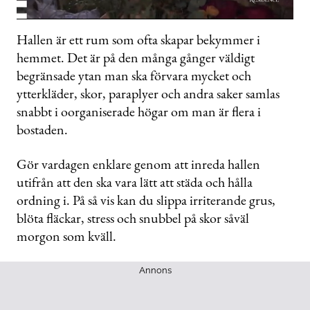
0
seconds
Hallen är ett rum som ofta skapar bekymmer i
of
hemmet. Det är på den många gånger väldigt
1
minute,
begränsade ytan man ska förvara mycket och
20
seconds
ytterkläder, skor, paraplyer och andra saker samlas
snabbt i oorganiserade högar om man är flera i
bostaden.
Gör vardagen enklare genom att inreda hallen
utifrån att den ska vara lätt att städa och hålla
ordning i. På så vis kan du slippa irriterande grus,
blöta fläckar, stress och snubbel på skor såväl
morgon som kväll.
Annons