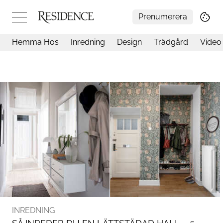
Prenumerera
Hemma Hos
Inredning
Design
Trädgård
Video
Hemma hos
Arkitektur
Konst
Design
Trädgård
Video
Inredning
Livsstil
Resor
Mat & Dryck
Influencers
Mer
INREDNING