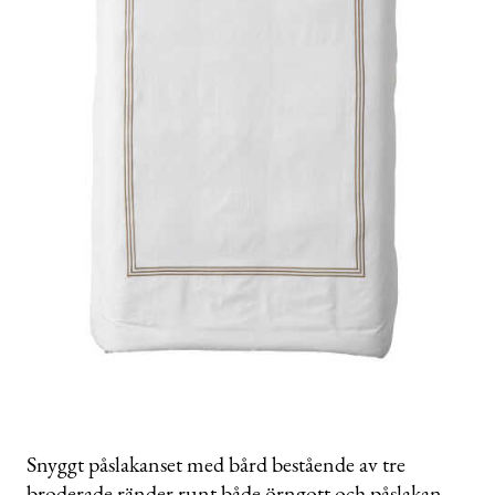
Snyggt påslakanset med bård bestående av tre
broderade ränder runt både örngott och påslakan.