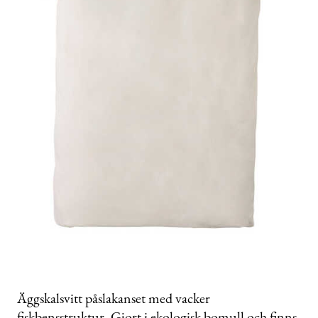
Äggskalsvitt påslakanset med vacker
fiskbensstruktur. Gjort i ekologisk bomull och finns