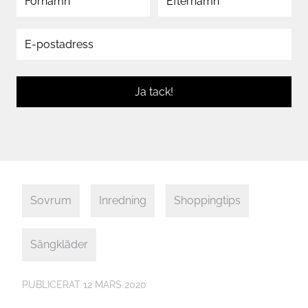
Ja tack!
Sovrum
Inredning
Shoppingtips
Sängkläder
PUBLICERAT
12 MARS 2020