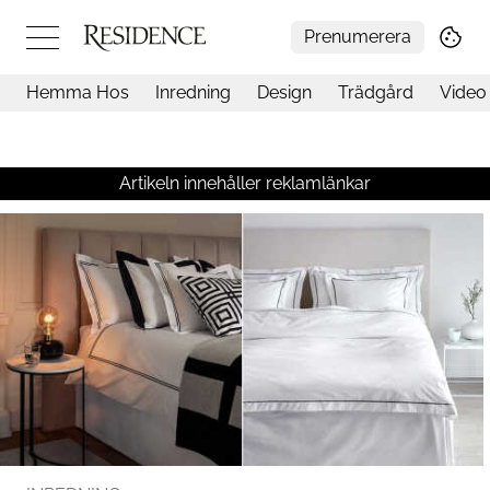
Prenumerera
Hemma Hos
Inredning
Design
Trädgård
Video
Hemma hos
Arkitektur
Konst
Artikeln innehåller reklamlänkar
Design
Trädgård
Video
Inredning
Livsstil
Resor
Mat & Dryck
Influencers
Mer