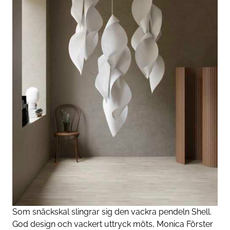
Som snäckskal slingrar sig den vackra pendeln Shell.
God design och vackert uttryck möts, Monica Förster