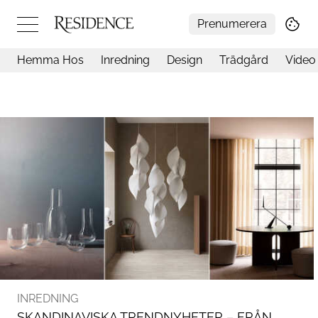
Prenumerera
Hemma Hos
Inredning
Design
Trädgård
Video
Hemma hos
Arkitektur
Konst
Design
Trädgård
Video
Inredning
Livsstil
Resor
Mat & Dryck
Influencers
Mer
INREDNING
SKANDINAVISKA TRENDNYHETER – FRÅN