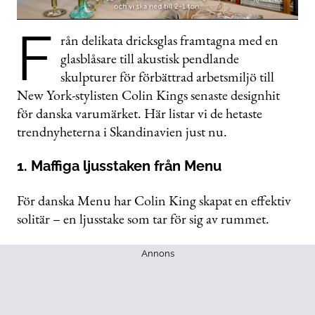
0
F
seconds
rån delikata dricksglas framtagna med en
of
glasblåsare till akustisk pendlande
2
minutes,
skulpturer för förbättrad arbetsmiljö till
58
seconds
New York-stylisten Colin Kings senaste designhit
för danska varumärket. Här listar vi de hetaste
trendnyheterna i Skandinavien just nu.
1. Maffiga ljusstaken från Menu
För danska Menu har Colin King skapat en effektiv
solitär – en ljusstake som tar för sig av rummet.
Annons