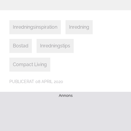
Inredningsinspiration
Inredning
Bostad
Inredningstips
Compact Living
PUBLICERAT
08 APRIL 2020
Annons