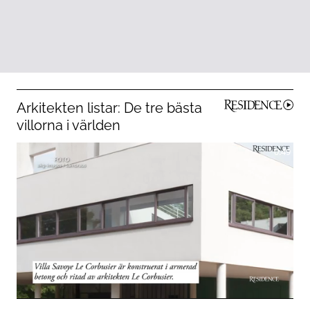
Arkitekten listar: De tre bästa
villorna i världen
0:49
0