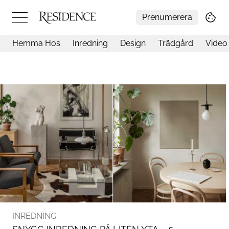
Prenumerera
Hemma Hos
Inredning
Design
Trädgård
Video
Hemma hos
Arkitektur
Konst
Design
Trädgård
Video
Inredning
Livsstil
Resor
Mat & Dryck
Influencers
Mer
INREDNING