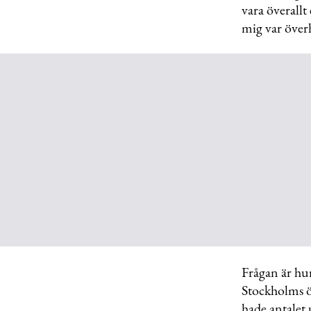
vara överallt
mig var över
Frågan är hur
Stockholms ö
hade antalet 