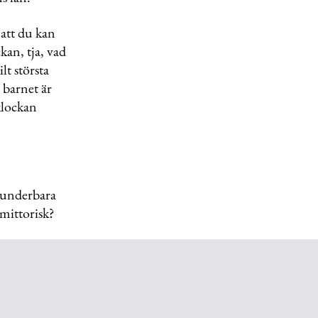
att du kan
kan, tja, vad
lt största
 barnet är
klockan
 underbara
smittorisk?