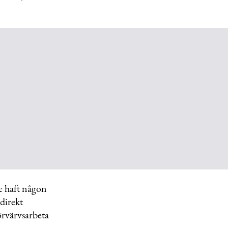
te haft någon
 direkt
örvärvsarbeta