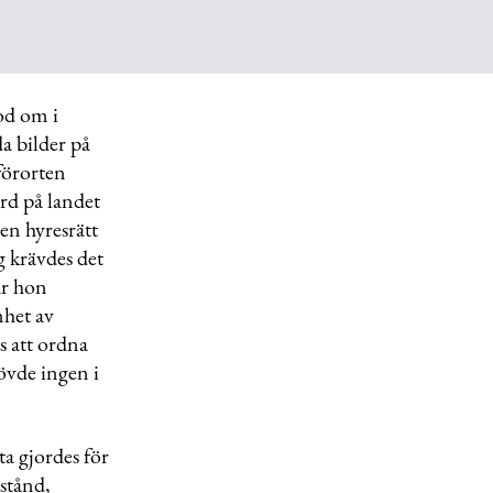
od om i
a bilder på
rförorten
ård på landet
 en hyresrätt
g krävdes det
ar hon
nhet av
s att ordna
övde ingen i
ta gjordes för
vstånd,