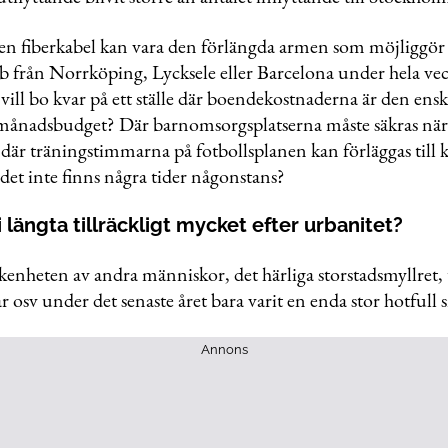
en fiberkabel kan vara den förlängda armen som möjliggör 
bb från Norrköping, Lycksele eller Barcelona under hela vec
 vill bo kvar på ett ställe där boendekostnaderna är den enski
 månadsbudget? Där barnomsorgsplatserna måste säkras när
där träningstimmarna på fotbollsplanen kan förläggas till 
 det inte finns några tider någonstans?
längta tillräckligt mycket efter urbanitet?
enheten av andra människor, det härliga storstadsmyllret,
ar osv under det senaste året bara varit en enda stor hotfull 
Annons