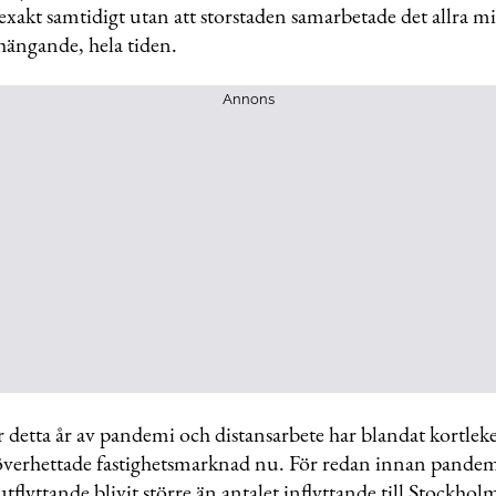
 exakt samtidigt utan att storstaden samarbetade det allra 
hängande, hela tiden.
Annons
 detta år av pandemi och distansarbete har blandat kortlek
verhettade fastighetsmarknad nu. För redan innan pandemin
utflyttande blivit större än antalet inflyttande till Stockholm