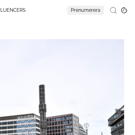
FLUENCERS
Prenumerera
Sök
Mer
Om Residence
Prenumerera
Nyhetsbrev
My Residence
Formpriset
Kontakt
Cookies
Hantera Preferenser
Integritetspolicy
Aller Medias AI-policy
Alla ämnen
Creative studio