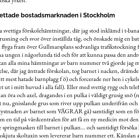
ettade bostadsmarknaden i Stockholm
svettiga förskolehämtningar, där jag stod inklämd i t-ban
rusning och svor över inställda tåg, och ­önskade mig en 
 flyga fram över ­Gullmarsplans sedvanliga trafikstockning 
a ungen i någorlunda tid och för att kunna passa den and
stan alla mina hämtningar av barn nummer två gjorde jag 
lse, där jag äntrade förskolan, tog barnet i nacken, drämde 
tt mest hatade barnplagg f ö) och forcerade ner hen i cykelsi
det ut i mitt huvud i alla fall). Eller med svettig rygg och tel
n öra och axel, dragandes i en pulka i väldigt grusig snö (
et nu, gnisslande grus som river upp pulkan underifrån och
ystnaden av barnet som ­VÄGRAR gå) samtidigt som en fö
am en tid på vårdcentralen för att få en ny medicin mot den
springmasken till barnet i pulkan... och samtidigt försöka
enskjuta skoltaxin som levererar barn nummer ett. Känslan 