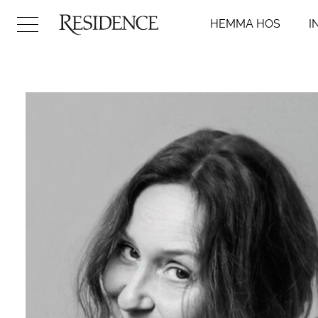
HEMMA HOS
I
Hemma hos
Inredni
Arkitektur
Badr
Konst
Kök
Design
Sovr
Trädgård
Vard
Video
Hall
DIY