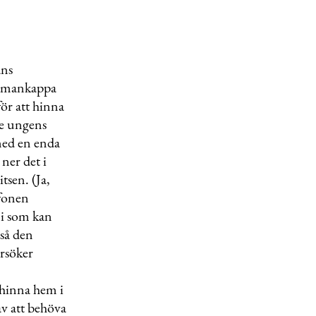
ans
batmankappa
för att hinna
re ungens
med en enda
ner det i
tsen. (Ja,
efonen
ni som kan
 så den
rsöker
 hinna hem i
av att behöva