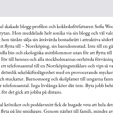
jul skakade blogg-profilen och kokboksförfattaren Sofia Wo
ytan. Hon meddelade helt sonika via sin blogg och väl vald
 hon tänkte sälja sin åtråvärda bostadsrätt i attraktiva söde
tt flytta till – Norrköping, sin barndomsstad. Inte till en g
 odla bin och ekologiska snittblommor utan för att flytta till
. För till hennes och alla stockholmarnas oerhörda förvånin
 ett telefonsamtal till en Norrköpingsmäklare och vips så v
en drömlik sekelskifteslägenhet med en provocerande mycke
ch stuckatur. Barnomsorg och skolplatser till ungarna fann
 telefonsamtal. Inga livslånga köer där inte. Byta jobb beh
 för det gick att jobba på distans.
tal krönikor och poddavsnitt fick de hugade veta att hela det
att flyta på lite smidigare. Genom närhet till familj, mindre a