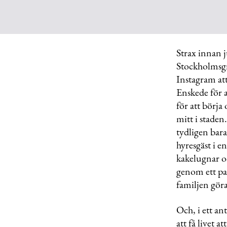
Strax innan 
Stockholms­gr
Instagram att
Enskede för a
för att börja
mitt i staden
tydligen bara
hyresgäst i 
kakelugnar o
genom ett par
familjen göra
Och, i ett an
att få livet 