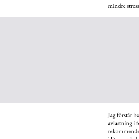
mindre stress
Jag förstår h
avlastning i 
rekommendera 
i lite mer he