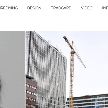
NREDNING
DESIGN
TRÄDGÅRD
VIDEO
IN
ng
Livsstil
um
Resor
Mat & Dryck
um
Influencers
agsrum