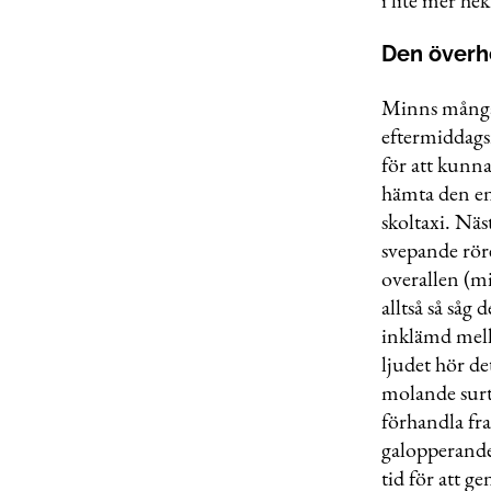
Den överh
Minns många 
eftermiddags
för att kunna
hämta den en
skoltaxi. Nä
svepande röre
overallen (mi
alltså så såg 
inklämd mella
ljudet hör d
molande surt
förhandla fr
galopperande 
tid för att g