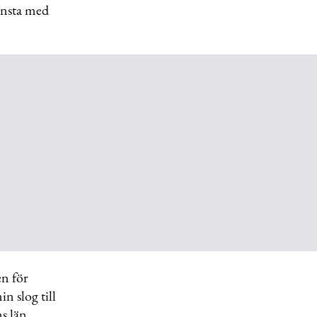
minsta med
en för
 slog till
s län.