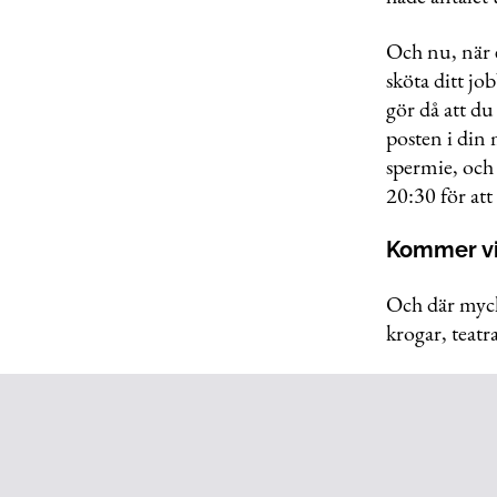
Och nu, när 
sköta ditt jo
gör då att du
posten i din
spermie, och 
20:30 för att
Kommer vi 
Och där myck
krogar, teatr