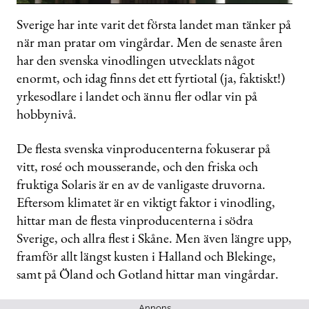
0
seconds
Sverige har inte varit det första landet man tänker på
of
när man pratar om vingårdar. Men de senaste åren
48
seconds
har den svenska vinodlingen utvecklats något
enormt, och idag finns det ett fyrtiotal (ja, faktiskt!)
yrkesodlare i landet och ännu fler odlar vin på
hobbynivå.
De flesta svenska vinproducenterna fokuserar på
vitt, rosé och mousserande, och den friska och
fruktiga Solaris är en av de vanligaste druvorna.
Eftersom klimatet är en viktigt faktor i vinodling,
hittar man de flesta vinproducenterna i södra
Sverige, och allra flest i Skåne. Men även längre upp,
framför allt längst kusten i Halland och Blekinge,
samt på Öland och Gotland hittar man vingårdar.
Annons