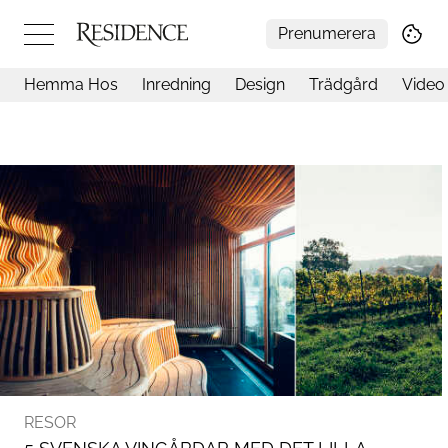
Prenumerera
Hemma Hos
Inredning
Design
Trädgård
Video
Hemma hos
Arkitektur
Konst
Design
Trädgård
Video
Inredning
Livsstil
Resor
Mat & Dryck
Influencers
Mer
RESOR