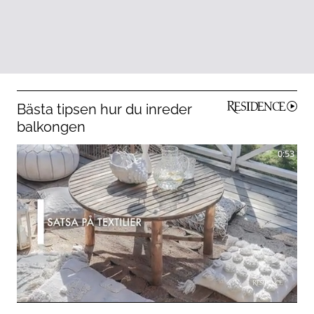
Bästa tipsen hur du inreder
balkongen
0:53
0