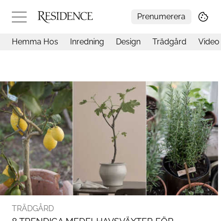
Prenumerera
Hemma Hos
Inredning
Design
Trädgård
Video
Hemma hos
Arkitektur
Konst
Design
Trädgård
Video
Inredning
Livsstil
Resor
Mat & Dryck
Influencers
Mer
TRÄDGÅRD