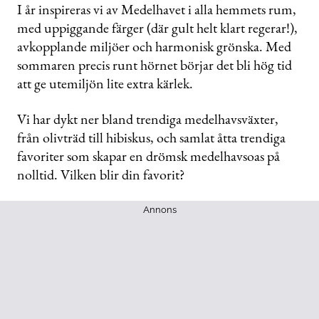
seconds
I år inspireras vi av Medelhavet i alla hemmets rum,
of
med uppiggande färger (där gult helt klart regerar!),
53
seconds
avkopplande miljöer och harmonisk grönska. Med
sommaren precis runt hörnet börjar det bli hög tid
att ge utemiljön lite extra kärlek.
Vi har dykt ner bland trendiga medelhavsväxter,
från olivträd till hibiskus, och samlat åtta trendiga
favoriter som skapar en drömsk medelhavsoas på
nolltid. Vilken blir din favorit?
Annons