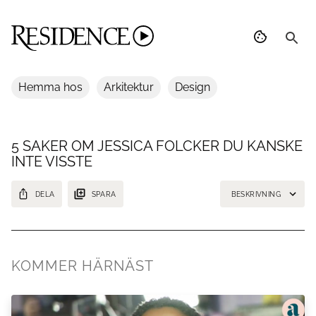
Hemma hos
Arkitektur
Design
5 SAKER OM JESSICA FOLCKER DU KANSKE
INTE VISSTE
DELA
SPARA
BESKRIVNING
Jessica Folcker var en av de största popstjärnorna under 90-talet. Här
är fem saker om artisten och låtskrivaren som du kanske inte visste
om.
KOMMER HÄRNÄST