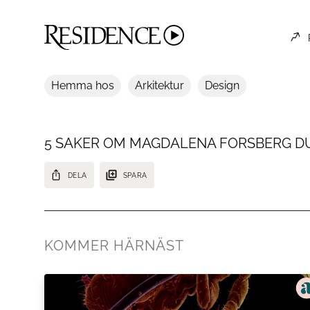
Hemma hos
Arkitektur
Design
5 SAKER OM MAGDALENA FORSBERG DU
DELA
SPARA
Hon är den före detta skidskytten och en av våra främsta idrott
KOMMER HÄRNÄST