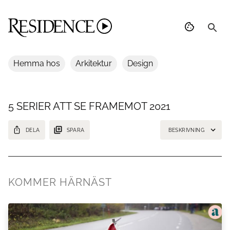
Hemma hos
Arkitektur
Design
5 SERIER ATT SE FRAMEMOT 2021
DELA
SPARA
BESKRIVNING
Undrar du också vilka serier som kommer under 2021. Vi har listat 5
vi ser framemot.
KOMMER HÄRNÄST