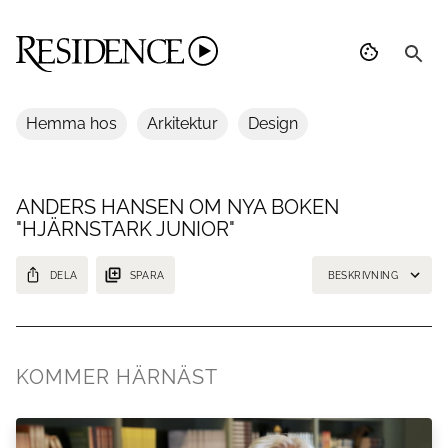
Hemma hos
Arkitektur
Design
ANDERS HANSEN OM NYA BOKEN
"HJÄRNSTARK JUNIOR"
DELA
SPARA
BESKRIVNING
Psykiatrikern Anders Hansen är tillbaka med en ny bok om hjärnan –
den här gången inriktad mot barn.
KOMMER HÄRNÄST