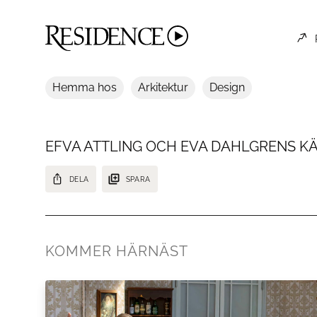
Hemma hos
Arkitektur
Design
EFVA ATTLING OCH EVA DAHLGRENS K
DELA
SPARA
Lär dig allt om Efva Attling och Eva Dahlgrens kärlekssaga.
KOMMER HÄRNÄST