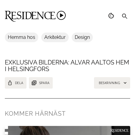
Hemma hos
Arkitektur
Design
EXKLUSIVA BILDERNA: ALVAR AALTOS HEM
I HELSINGFORS
DELA
SPARA
BESKRIVNING
Nu får Residence Magazine kika in hemma hos Alvar Aaltos hem i
Helsingfors i Finland.
KOMMER HÄRNÄST