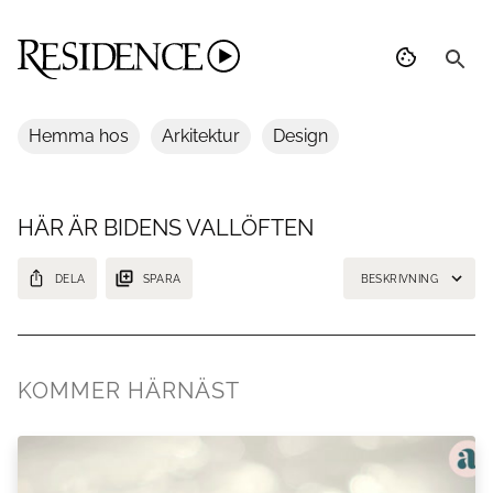
Hemma hos
Arkitektur
Design
HÄR ÄR BIDENS VALLÖFTEN
DELA
SPARA
BESKRIVNING
Han spås vara USA:s nya president
KOMMER HÄRNÄST