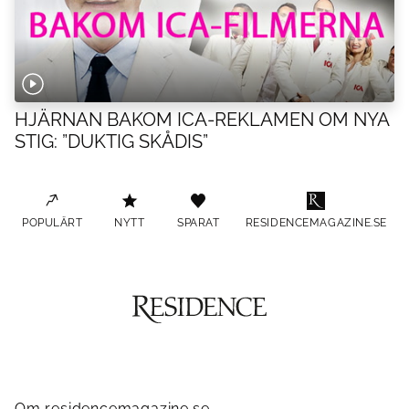
HJÄRNAN BAKOM ICA-REKLAMEN OM NYA
STIG: ”DUKTIG SKÅDIS”
POPULÄRT
NYTT
SPARAT
RESIDENCEMAGAZINE.SE
Om residencemagazine.se