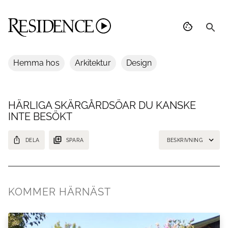
Hemma hos
Arkitektur
Design
HÄRLIGA SKÄRGÅRDSÖAR DU KANSKE
INTE BESÖKT
DELA
SPARA
BESKRIVNING
Tips för sommarsemestern på hemmaplan!
KOMMER HÄRNÄST