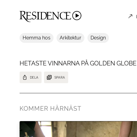
Hemma hos
Arkitektur
Design
HETASTE VINNARNA PÅ GOLDEN GLOBE 
DELA
SPARA
Ett urval av vinnarna från Golden Globe 2021.
KOMMER HÄRNÄST