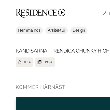
Hemma hos
Arkitektur
Design
KÄNDISARNA I TRENDIGA CHUNKY HIGH
DELA
SPARA
Se vilka kändisar som hakat på den senaste hårtrenden.
KOMMER HÄRNÄST