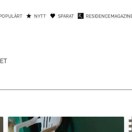
POPULÄRT
NYTT
SPARAT
RESIDENCEMAGAZINE
DET
er Celsing. Huset är byggt i slutet av 1950-talet och vi kan se att originalinr