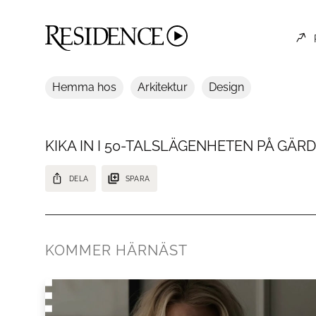
Hemma hos
Arkitektur
Design
KIKA IN I 50-TALSLÄGENHETEN PÅ GÄR
DELA
SPARA
I video ser vi denna drömlägenhet på Gärdet, ritad av självaste Pet
KOMMER HÄRNÄST