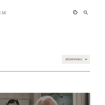
.SE
BESKRIVNING
edningen är helt intakt.