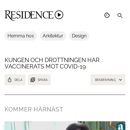
Hemma hos
Arkitektur
Design
KUNGEN OCH DROTTNINGEN HAR
VACCINERATS MOT COVID-19
DELA
SPARA
BESKRIVNING
Fick sin första dos av vaccinet på Stenhammars slott
KOMMER HÄRNÄST