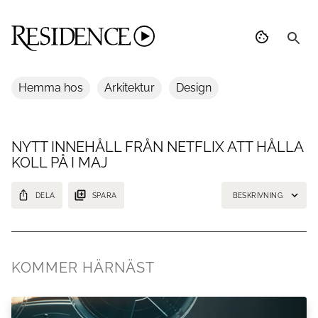
Hemma hos
Arkitektur
Design
NYTT INNEHÅLL FRÅN NETFLIX ATT HÅLLA
KOLL PÅ I MAJ
DELA
SPARA
BESKRIVNING
Här är serierna och filmerna som har premiär
KOMMER HÄRNÄST