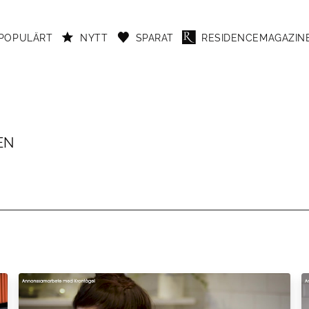
POPULÄRT
NYTT
SPARAT
RESIDENCEMAGAZINE
EN
very+, och är samtidigt aktuell med nya låten "Ta på mig". Möt artisten Osca