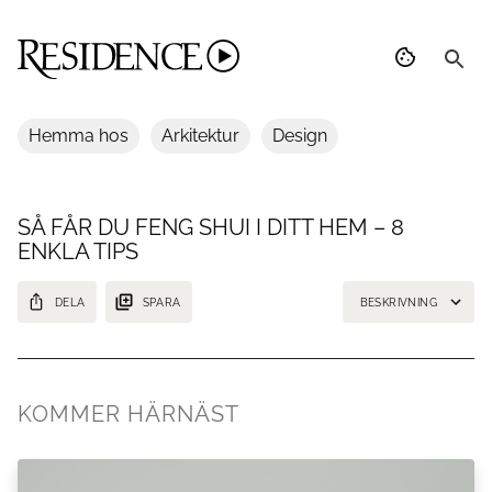
Hemma hos
Arkitektur
Design
SÅ FÅR DU FENG SHUI I DITT HEM – 8
ENKLA TIPS
DELA
SPARA
BESKRIVNING
Det finns några enkla knep för att skapa feng shui i ditt hem – här är
åtta enkla tips.
KOMMER HÄRNÄST