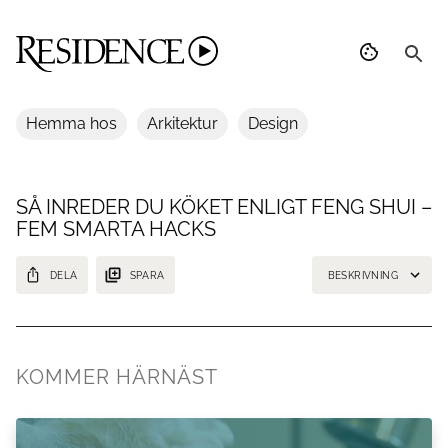
Hemma hos
Arkitektur
Design
SÅ INREDER DU KÖKET ENLIGT FENG SHUI –
FEM SMARTA HACKS
DELA
SPARA
BESKRIVNING
Sugen på att boosta feng shuin i köket? Inspireras av fem enkla tips
som maxar rummets energi på bästa sätt, från kristaller i kylen till
ekologisk rengöring.
KOMMER HÄRNÄST