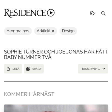
Hemma hos
Arkitektur
Design
SOPHIE TURNER OCH JOE JONAS HAR FÅTT
BABY NUMMER TVÅ
DELA
SPARA
BESKRIVNING
Skådespelaren Sophie Turner och popstjärnan Joe Jonas har fått sitt
andra barn. Och likt sitt första blev det en liten dotter.
KOMMER HÄRNÄST