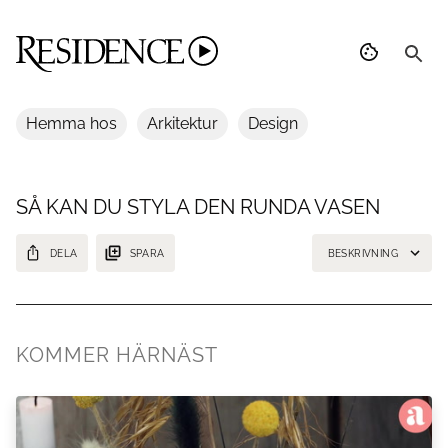
Hemma hos
Arkitektur
Design
SÅ KAN DU STYLA DEN RUNDA VASEN
DELA
SPARA
BESKRIVNING
Vilka blommor passar sig bäst i en rund vas och hur mycket ska man
klippa ner stjälkarna? Här tipsar floristen dig hur du stylar den runda
vasen på bästa vis.
KOMMER HÄRNÄST