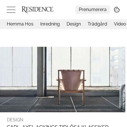
Prenumerera
Hemma Hos
Inredning
Design
Trädgård
Video
Hemma hos
Arkitektur
Konst
Design
Trädgård
Video
Inredning
Livsstil
Resor
Mat & Dryck
Influencers
Mer
DESIGN