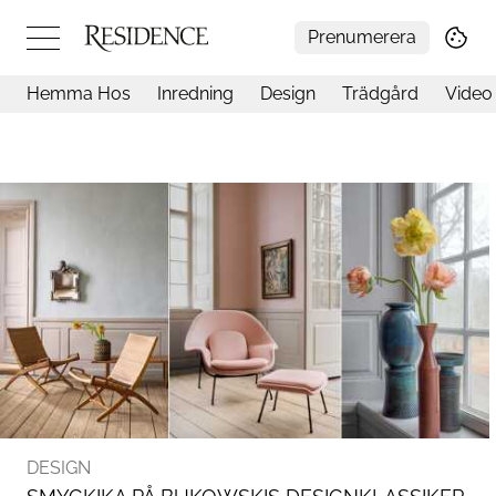
Prenumerera
Hemma Hos
Inredning
Design
Trädgård
Video
Hemma hos
Arkitektur
Konst
Design
Trädgård
Video
Inredning
Livsstil
Resor
Mat & Dryck
Influencers
Mer
DESIGN