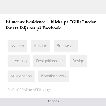
Få mer av Residence – klicka på ”Gilla” nedan
för att följa oss på Facebook
Nyheter
Auktion
Bukowskis
Inredning
Designklassiker
Design
Auktionstips
Konsthantverk
PUBLICERAT
18 APRIL 2017
Annons