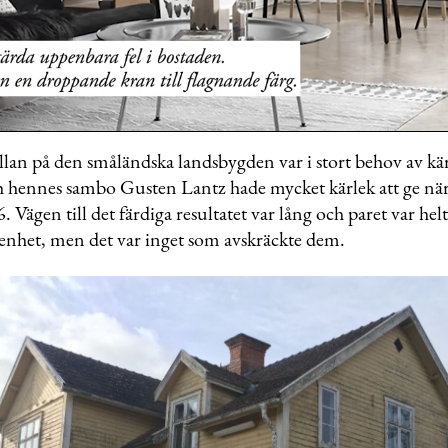
illan på den småländska landsbygden var i stort behov av kär
h hennes sambo Gusten Lantz hade mycket kärlek att ge när
me
6. Vägen till det färdiga resultatet var lång och paret var hel
renhet, men det var inget som avskräckte dem.