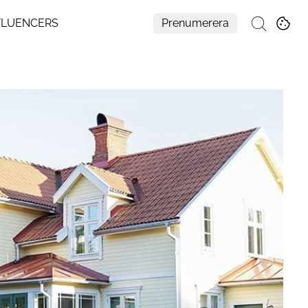
FLUENCERS
Prenumerera
Sök
Mer
Om Residence
Prenumerera
Nyhetsbrev
My Residence
Formpriset
Kontakt
Cookies
Hantera Preferenser
Integritetspolicy
Aller Medias AI-policy
Alla ämnen
Creative studio