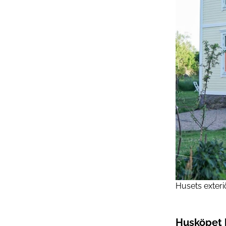
Husets exteri
Husköpet b