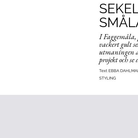
SEKEL
SMÅL
I Faggemåla, 
vackert gult s
utmaningen at
projekt och se
Text
EBBA DAHLMA
STYLING