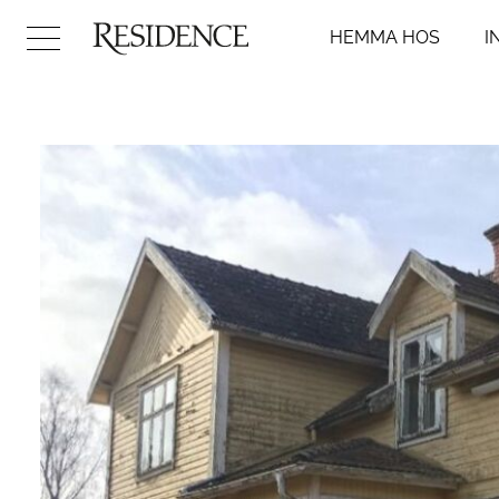
HEMMA HOS
I
Hemma hos
Inredni
Arkitektur
Badr
Konst
Kök
Design
Sovr
Trädgård
Vard
Video
Hall
DIY