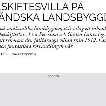
SKIFTESVILLA PÅ
ÄNDSKA LANDSBYGG
på småländska landsbygden, står i dag ett inbju
ekelskifteshus. Lisa Petersson och Gusten Lantz tog 
t renovera den fallfärdiga villan från 1912. Lä
 den fantastiska förvandlingen här.
N
Foto
LISA PETERSSON
Annons