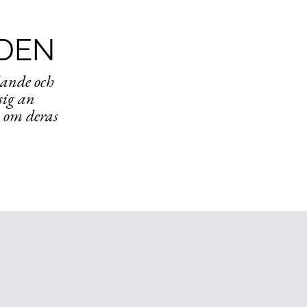
DEN
dande och
sig an
s om deras