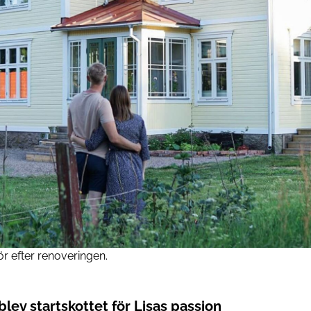
ör efter renoveringen.
lev startskottet för Lisas passion