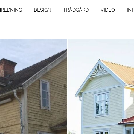
NREDNING
DESIGN
TRÄDGÅRD
VIDEO
IN
ng
Livsstil
um
Resor
Mat & Dryck
um
Influencers
agsrum