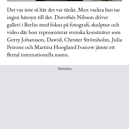
0
seconds
Det var inte så här det var tänkt. Men vackra hus tar
of
ingen hänsyn till det. Dorothée Nilsson driver
1
minute,
galleri i Berlin med fokus på fotografi, skulptur och
22
seconds
video där hon representerar svenska konstnärer som
Gerry Johansson, Dawid, Christer Strömholm, Julia
Peirone och Martina Hoogland Ivanow jämte ett
flertal internationella namn.
Annons