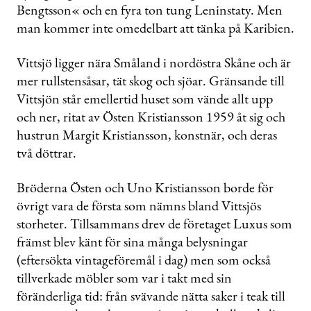
Bengtsson« och en fyra ton tung Leninstaty. Men
man kommer inte omedelbart att tänka på Karibien.
Vittsjö ligger nära Småland i nordöstra Skåne och är
mer rullstensåsar, tät skog och sjöar. Gränsande till
Vittsjön står emellertid huset som vände allt upp
och ner, ritat av Östen Kristiansson 1959 åt sig och
hustrun Margit Kristiansson, konstnär, och deras
två döttrar.
Bröderna Östen och Uno Kristiansson borde för
övrigt vara de första som nämns bland Vittsjös
storheter. Tillsammans drev de företaget Luxus som
främst blev känt för sina många belysningar
(eftersökta vintageföremål i dag) men som också
tillverkade möbler som var i takt med sin
föränderliga tid: från svävande nätta saker i teak till