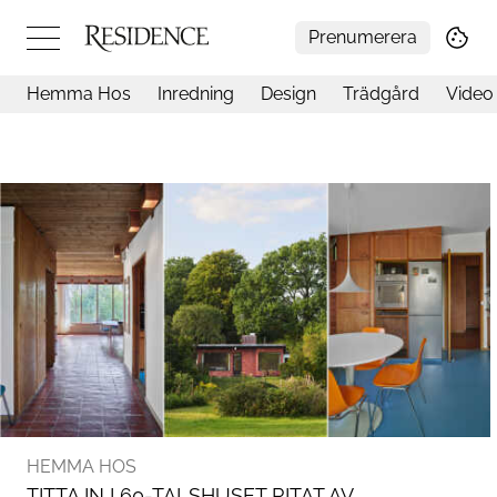
Prenumerera
Hemma Hos
Inredning
Design
Trädgård
Video
Hemma hos
Arkitektur
Konst
Design
Trädgård
Video
Inredning
Livsstil
Resor
Mat & Dryck
Influencers
Mer
HEMMA HOS
TITTA IN I 60-TALSHUSET RITAT AV