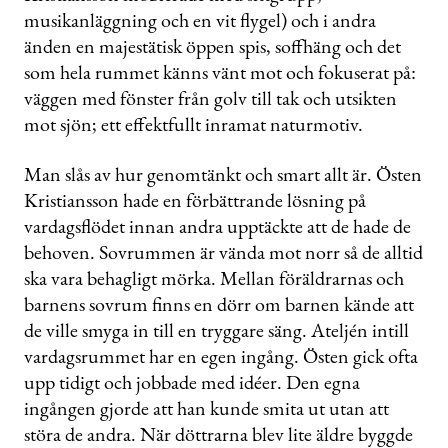
musikanläggning och en vit flygel) och i andra
änden en majestätisk öppen spis, soffhäng och det
som hela rummet känns vänt mot och fokuserat på:
väggen med fönster från golv till tak och utsikten
mot sjön; ett effektfullt inramat naturmotiv.
Man slås av hur genomtänkt och smart allt är. Östen
Kristiansson hade en förbättrande lösning på
vardagsflödet innan andra upptäckte att de hade de
behoven. Sovrummen är vända mot norr så de alltid
ska vara behagligt mörka. Mellan föräldrarnas och
barnens sovrum finns en dörr om barnen kände att
de ville smyga in till en tryggare säng. Ateljén intill
vardagsrummet har en egen ingång. Östen gick ofta
upp tidigt och jobbade med idéer. Den egna
ingången gjorde att han kunde smita ut utan att
störa de andra. När döttrarna blev lite äldre byggde