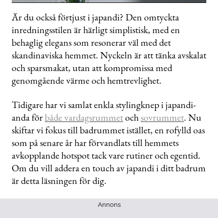
0
of
Är du också förtjust i japandi? Den omtyckta
50
inredningsstilen är härligt simplistisk, med en
seconds
behaglig elegans som resonerar väl med det
skandinaviska hemmet. Nyckeln är att tänka avskalat
och sparsmakat, utan att kompromissa med
genomgående värme och hemtrevlighet.
Tidigare har vi samlat enkla stylingknep i japandi-
anda för
både vardagsrummet
och
sovrummet
. Nu
skiftar vi fokus till badrummet istället, en rofylld oas
som på senare år har förvandlats till hemmets
avkopplande hotspot tack vare rutiner och egentid.
Om du vill addera en touch av japandi i ditt badrum
är detta läsningen för dig.
Annons