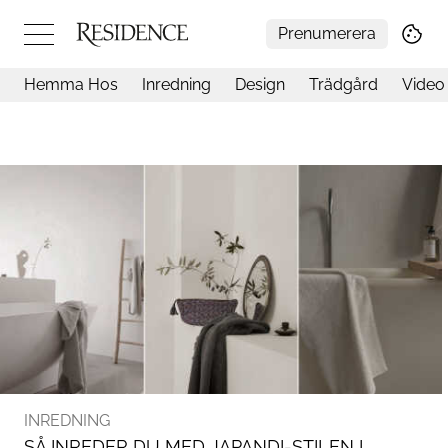
Prenumerera
Hemma Hos
Inredning
Design
Trädgård
Video
Hemma hos
Arkitektur
Konst
Design
Trädgård
Video
Inredning
Livsstil
Resor
Mat & Dryck
Influencers
Mer
INREDNING
SÅ INREDER DU MED JAPANDI-STILEN I