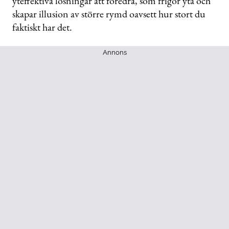
yteffektiva lösningar att föredra, som frigör yta och
skapar illusion av större rymd oavsett hur stort du
faktiskt har det.
Annons