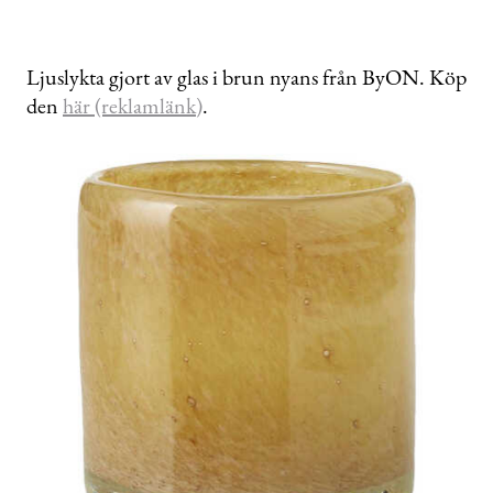
Ljuslykta gjort av glas i brun nyans från ByON. Köp
den
här (reklamlänk)
.