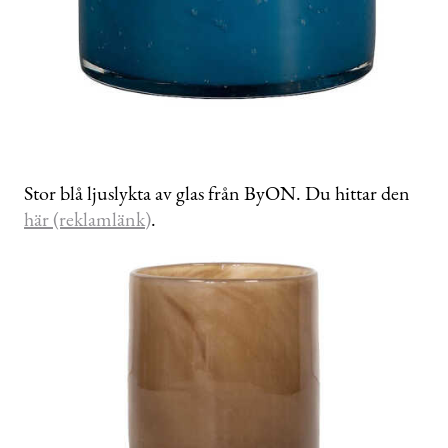
Stor blå ljuslykta av glas från ByON. Du hittar den
här (reklamlänk)
.