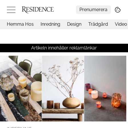
Prenumerera
Hemma Hos
Inredning
Design
Trädgård
Video
Hemma hos
Arkitektur
Konst
Artikeln innehåller reklamlänkar
Design
Trädgård
Video
Inredning
Livsstil
Resor
Mat & Dryck
Influencers
Mer