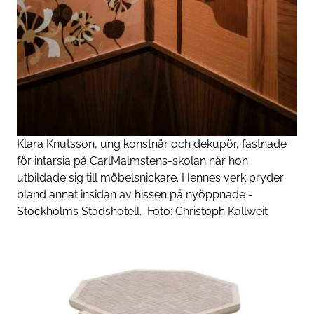
Klara Knutsson, ung konstnär och dekupör, fastnade
för intarsia på ­Carl­Malmstens-skolan när hon
utbildade sig till möbel­snickare. Hennes verk pryder
bland annat insidan av hissen på ny­öppnade ­
Stockholms ­Stadshotell.
Foto:
Christoph Kallweit