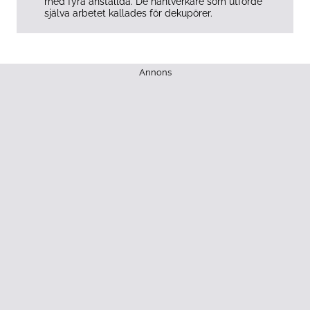
med fyra anställda. De hantverkare som utförde
själva arbetet kallades för dekupörer.
Annons