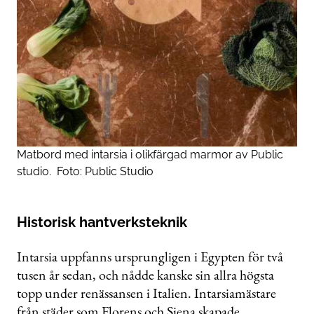
Matbord med intarsia i olikfärgad marmor av Public
studio.
Foto:
Public Studio
Historisk hantverksteknik
Intarsia uppfanns ursprungligen i Egypten för två
tusen år sedan, och nådde kanske sin allra högsta
topp under renässansen i Italien. Intarsiamästare
från städer som Florens och Siena skapade