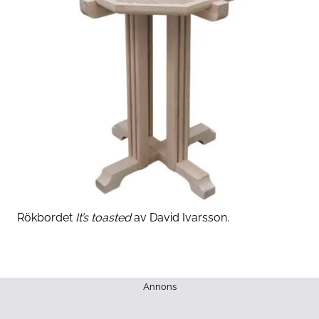
Rökbordet
It’s toasted
av ­David Ivarsson.
Annons