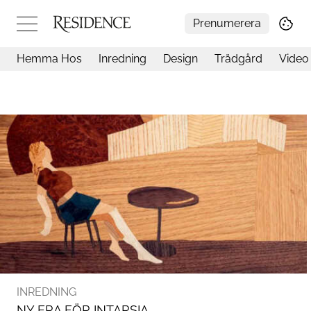
Prenumerera
Hemma Hos
Inredning
Design
Trädgård
Video
Hemma hos
Arkitektur
Konst
Design
Trädgård
Video
Inredning
Livsstil
Resor
Mat & Dryck
Influencers
Mer
INREDNING
NY ERA FÖR INTARSIA