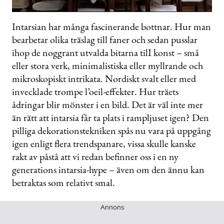
0
of
Intarsian har många fascinerande bottnar. Hur man
31
bearbetar olika träslag till faner och sedan pusslar
seconds
ihop de noggrant utvalda bitarna tilI konst – små
eller stora verk, minimalistiska eller myllrande och
mikroskopiskt intrikata. Nordiskt svalt eller med
invecklade trompe l’oeil-effekter. Hur träets
ådringar blir mönster i en bild. Det är väl inte mer
än rätt att intarsia får ta plats i rampljuset igen? Den
pilliga dekorationstekniken spås nu vara på uppgång
igen enligt flera trendspanare, vissa skulle kanske
rakt av påstå att vi redan befinner oss i en ny
generations intarsia-hype – även om den ännu kan
betraktas som relativt smal.
Annons