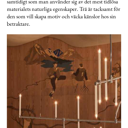
samtidigt som man använder sig av det mest tidlösa
materialets naturliga egenskaper. Trä är tacksamt för
den som vill skapa motiv och väcka känslor hos sin
betraktare.