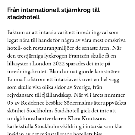
Från internationell stjärnkrog till
stadshotell
Faktum är att intarsia varit ett inredningsval som
legat nära till hands för några av våra mest omskriva
hotell- och restaurangmiljöer de senaste åren. När
den trestjärniga lyxkrogen Frantzén skulle få en
lillasyster i London 2022 sparades det inte på
inredningskrutet. Bland annat gjorde konstnären
Emma Löfström ett intarsiaverk över en hel vägg
som skulle visa olika sidor av Sverige, från
rejvdansare till fjälllandskap. När vi i årets nummer
05 av Residence besökte Södermalms återuppväckta
skönhet Stockholms Stadshotell gick det inte att
undgå konsthantverkaren Klara Knutssons
kärleksfulla Stockholmsskildring i intarsia som klär
insidan av det nyinstallerade hotellets hiss.