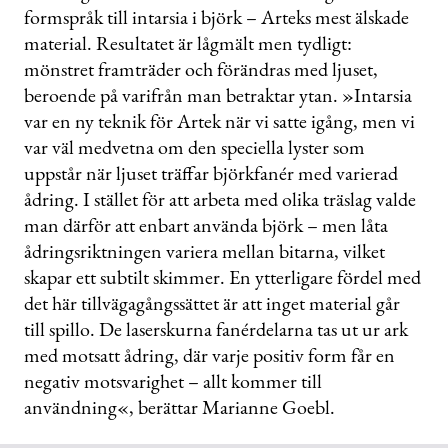
formspråk till intarsia i björk – Arteks mest älskade
material. Resultatet är lågmält men tydligt:
mönstret framträder och förändras med ljuset,
beroende på varifrån man betraktar ytan. »Intarsia
var en ny teknik för Artek när vi satte igång, men vi
var väl medvetna om den speciella lyster som
uppstår när ljuset träffar björkfanér med varierad
ådring. I stället för att arbeta med olika träslag valde
man därför att enbart använda björk – men låta
ådringsriktningen variera mellan bitarna, vilket
skapar ett subtilt skimmer. En ytterligare fördel med
det här tillvägagångssättet är att inget material går
till spillo. De laserskurna fanérdelarna tas ut ur ark
med motsatt ådring, där varje positiv form får en
negativ motsvarighet – allt kommer till
användning«, berättar Marianne Goebl.