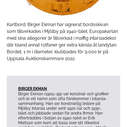
Kartbord. Birger Ekman har signerat bordsskivan
som ­tillverkades i Mjölby på 1940-­talet. Europakartan
med sina allegorier är tillverkad i ­maffig intarsiadekor
där bland annat rotfaner ger extra känsla åt landytan.
Bordet, 1 m i ­diameter, klubbades för 9 000 kr på
Uppsala Auktionskammare 2022.
BIRGER EKMAN
Birger Ekman (1905–99) var konstnär och grafiker
och är ett namn som ofta ­förekommer i intarsia-
sammanhang. Han var konstnärlig ledare på
Mjölby Intarsia under sent 1920-tal och 1930-
talet och jobbade sedan för andra firmor. Han
efterträddes i början av 1940-talet av Erik
Mattson som kom att basa över ett ritkontor