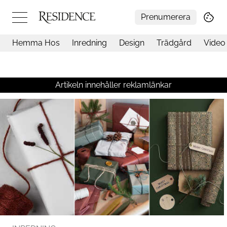
Prenumerera
Hemma Hos
Inredning
Design
Trädgård
Video
Hemma hos
Arkitektur
Konst
Artikeln innehåller reklamlänkar
Design
Trädgård
Video
Inredning
Livsstil
Resor
Mat & Dryck
Influencers
Mer