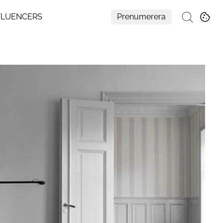
FLUENCERS
Prenumerera
Sök
Mer
Om Residence
Prenumerera
Nyhetsbrev
My Residence
Formpriset
Kontakt
Cookies
Hantera Preferenser
Integritetspolicy
Aller Medias AI-policy
Alla ämnen
Creative studio