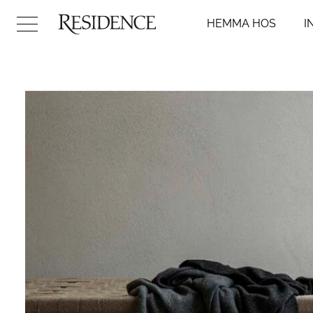
HEMMA HOS
I
Hemma hos
Inredni
Arkitektur
Badr
Konst
Kök
Design
Sovr
Trädgård
Vard
Video
Hall
DIY