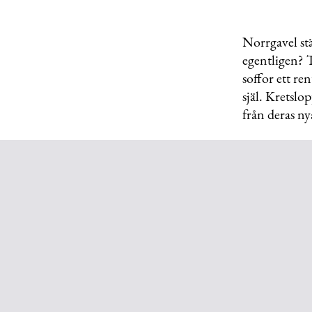
Norrgavel stä
egentligen? T
soffor ett re
själ. Kretslo
från deras ny