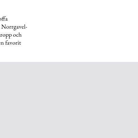
offa
la Norrgavel-
 kropp och
en favorit