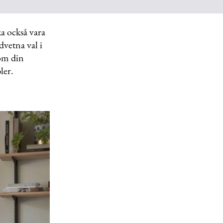
a också vara
dvetna val i
 om din
ler.