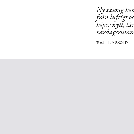
Ny säsong kom
från luftigt o
köper nytt, tä
vardagsrumme
Text
LINA SKÖLD