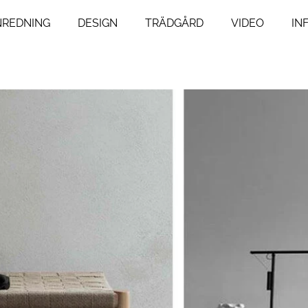
NREDNING
DESIGN
TRÄDGÅRD
VIDEO
IN
ng
Livsstil
um
Resor
Mat & Dryck
um
Influencers
agsrum