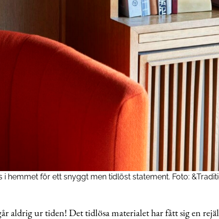
ts i hemmet för ett snyggt men tidlöst statement. Foto: &Traditi
går aldrig ur tiden! Det tidlösa materialet har fått sig en rejäl