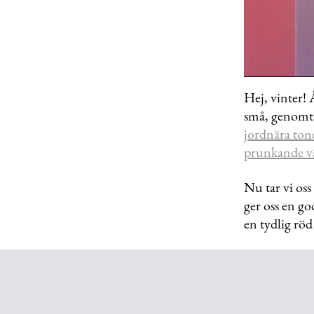
0
seconds
Hej, vinter!
of
små, genomtä
1
minute,
jordnära tone
31
seconds
Volu
prunkande v
0%
Nu tar vi oss
ger oss en g
en tydlig röd