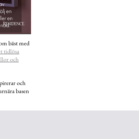
 som bäst med
t tidlösa
llor och
pirerar och
urnära basen