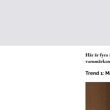
Här är fyra
varumärken
Trend 1: 