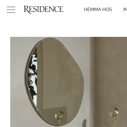
HEMMA HOS
I
Hemma hos
Inredni
Arkitektur
Badr
Konst
Kök
Design
Sovr
Trädgård
Vard
Video
Hall
DIY