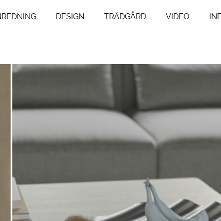
NREDNING
DESIGN
TRÄDGÅRD
VIDEO
IN
ng
Livsstil
um
Resor
Mat & Dryck
um
Influencers
agsrum