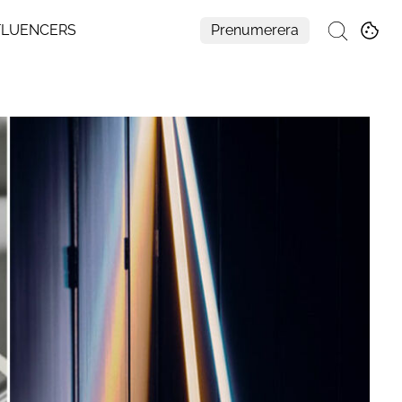
FLUENCERS
Prenumerera
Sök
Mer
Om Residence
Prenumerera
Nyhetsbrev
My Residence
Formpriset
Kontakt
Cookies
Hantera Preferenser
Integritetspolicy
Aller Medias AI-policy
Alla ämnen
Creative studio