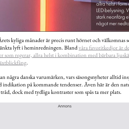
 Årets kyliga månader är precis runt hörnet och välkomnas
nkta lyft i heminredningen. Bland
våra favoritkedjor är de
r som regerar, allra helst i kombination med bärbara ljuskä
me
äxtblickfång
.
 an några danska varumärken, vars säsongsnyheter alltid ins
od indikation på kommande tendenser. Även här är den nat
 tråd, dock med tydliga kontraster som spås ta mer plats.
Annons