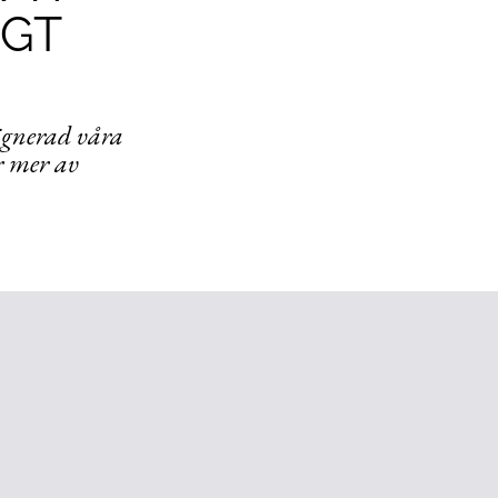
IGT
ignerad våra
r mer av