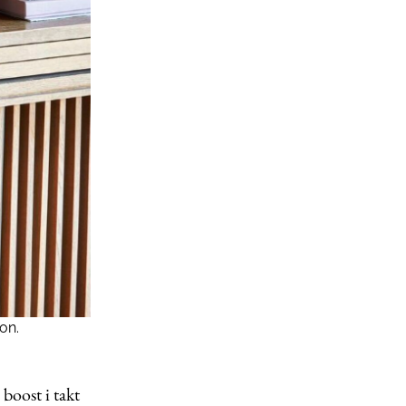
on.
 boost i takt