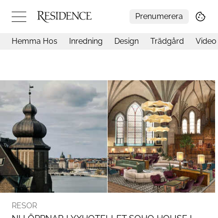
Prenumerera
Hemma Hos
Inredning
Design
Trädgård
Video
Hemma hos
Arkitektur
Konst
Design
Trädgård
Video
Inredning
Livsstil
Resor
Mat & Dryck
Influencers
Mer
RESOR