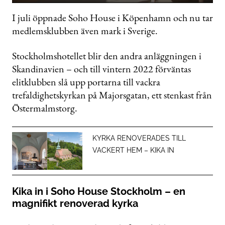
0
of
I juli öppnade Soho House i Köpenhamn och nu tar
44
medlemsklubben även mark i Sverige.
seconds
Stockholmshotellet blir den andra anläggningen i
Skandinavien – och till vintern 2022 förväntas
elitklubben slå upp portarna till vackra
trefaldighetskyrkan på Majorsgatan, ett stenkast från
Östermalmstorg.
KYRKA RENOVERADES TILL
VACKERT HEM – KIKA IN
Kika in i Soho House Stockholm – en
magnifikt renoverad kyrka