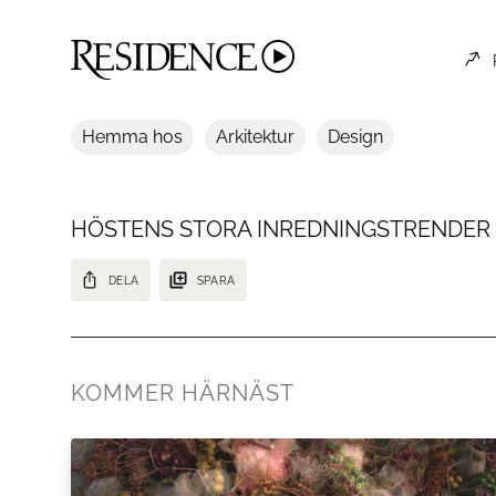
Hemma hos
Arkitektur
Design
HÖSTENS STORA INREDNINGSTRENDER
DELA
SPARA
Se höstens stora inredningstrender enligt experterna.
KOMMER HÄRNÄST