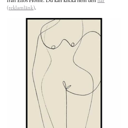
(reklamlänk)
.