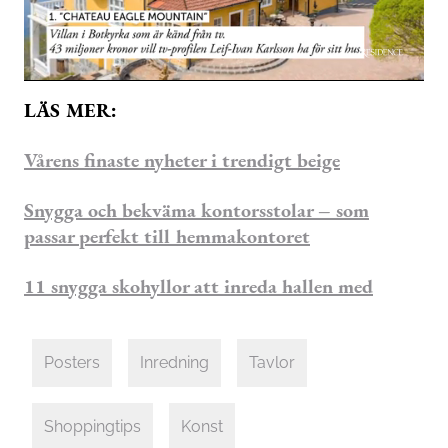
0
seconds
LÄS MER:
of
55
seconds
Vårens finaste nyheter i trendigt beige
Snygga och bekväma kontorsstolar – som
passar perfekt till hemmakontoret
11 snygga skohyllor att inreda hallen med
Posters
Inredning
Tavlor
Shoppingtips
Konst