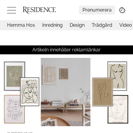
Prenumerera
Hemma Hos
Inredning
Design
Trädgård
Video
Hemma hos
Arkitektur
Konst
Artikeln innehåller reklamlänkar
Design
Trädgård
Video
Inredning
Livsstil
Resor
Mat & Dryck
Influencers
Mer