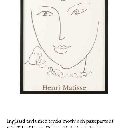
Inglasad tavla med tryckt motiv och passepartout
från Ellos Home. Du kan klicka hem den
här