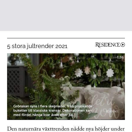
5 stora jultrender 2021
1:16
0
seconds
Den naturnära växttrenden nådde nya höjder under
of