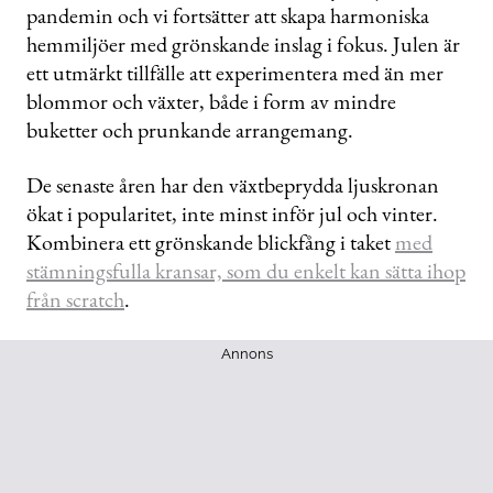
pandemin och vi fortsätter att skapa harmoniska
1
minute,
hemmiljöer med grönskande inslag i fokus. Julen är
16
seconds
ett utmärkt tillfälle att experimentera med än mer
blommor och växter, både i form av mindre
buketter och prunkande arrangemang.
De senaste åren har den växtbeprydda ljuskronan
ökat i popularitet, inte minst inför jul och vinter.
Kombinera ett grönskande blickfång i taket
med
stämningsfulla kransar, som du enkelt kan sätta ihop
från scratch
.
Annons