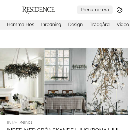
Prenumerera
Hemma Hos
Inredning
Design
Trädgård
Video
Hemma hos
Arkitektur
Konst
Design
Trädgård
Video
Inredning
Livsstil
Resor
Mat & Dryck
Influencers
Mer
INREDNING