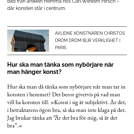
Bild från artikeln
Hemma hos Carl Wilhelm Hirsch –
där konsten står i centrum
.
AVLIDNE KONSTNÄREN CHRISTOS
DRÖM DRÖM BLIR VERKLIGHET I
PARIS
Hur ska man tänka som nybörjare när
man hänger konst?
Hur ska man då tänka som nybörjare när man tar in
konsten i hemmet? Det beror givetvis på vad man
vill ha konsten till. »Konst i sig är subjektivt. Är det,
i betraktarens ögon bra, så ska man inte klaga på det.
Jag brukar tänka att ”Är det bra för mig, så är det
bra”.«