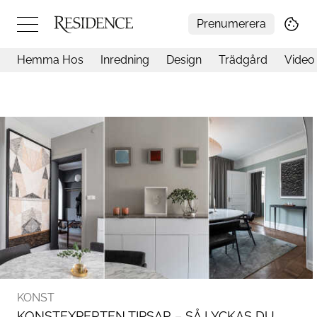
Prenumerera
Hemma Hos
Inredning
Design
Trädgård
Video
Hemma hos
Arkitektur
Konst
Design
Trädgård
Video
Inredning
Livsstil
Resor
Mat & Dryck
Influencers
Mer
KONST
KONSTEXPERTEN TIPSAR – SÅ LYCKAS DU