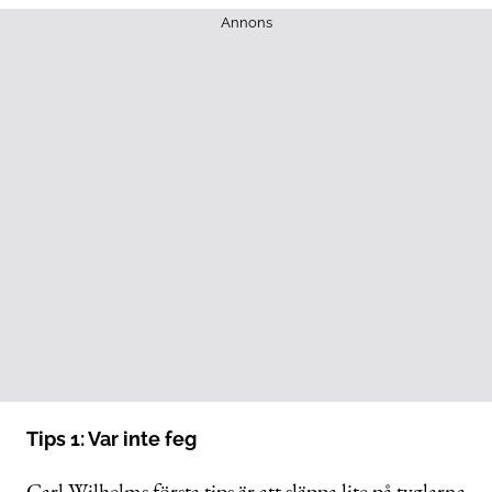
Annons
Tips 1: Var inte feg
Carl Wilhelms första tips är att släppa lite på tyglarna