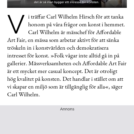
0
V
seconds
i träffar Carl Wilhelm Hirsch för att tanka
of
honom på våra frågor om konst i hemmet.
1
minute,
Carl Wilhelm är mässchef för Affordable
41
seconds
Art Fair, en mässa som arbetar aktivt för att sänka
tröskeln in i konstvärlden och demokratisera
intresset för konst. »Folk vågar inte alltid gå in på
gallerier. Mässverksamheten och Affordable Art Fair
är ett mycket mer casual koncept. Det är otroligt
hög kvalitet på konsten. Det handlar i stället om att
vi skapar en miljö som är tillgänglig för alla«, säger
Carl Wilhelm.
Annons