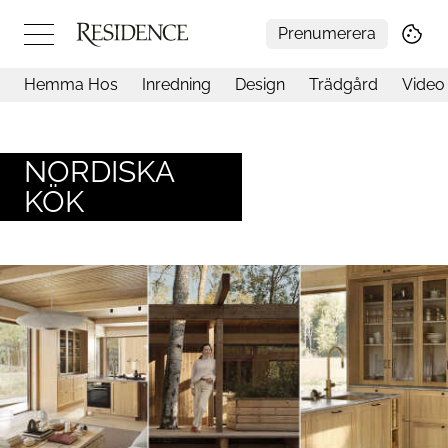
Prenumerera
Hemma Hos
Inredning
Design
Trädgård
Video
Hemma hos
Arkitektur
Konst
NORDISKA
Design
KÖK
Trädgård
Video
Inredning
Livsstil
Resor
Mat & Dryck
Influencers
Mer