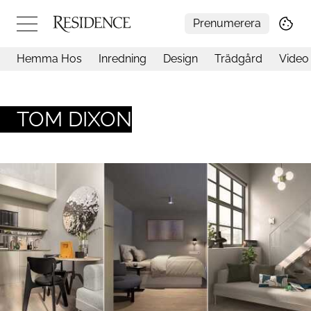
Prenumerera
Hemma Hos
Inredning
Design
Trädgård
Video
Hemma hos
Arkitektur
Konst
TOM DIXON
Design
Trädgård
Video
Inredning
Livsstil
Resor
Mat & Dryck
Influencers
Mer