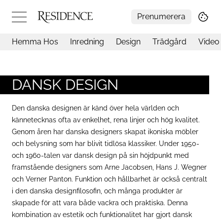
Prenumerera
Hemma Hos
Inredning
Design
Trädgård
Video
Hemma hos
Arkitektur
Konst
DANSK DESIGN
Design
Trädgård
Den danska designen är känd över hela världen och
Video
kännetecknas ofta av enkelhet, rena linjer och hög kvalitet.
Inredning
Genom åren har danska designers skapat ikoniska möbler
Livsstil
och belysning som har blivit tidlösa klassiker. Under 1950-
Resor
och 1960-talen var dansk design på sin höjdpunkt med
Mat & Dryck
framstående designers som Arne Jacobsen, Hans J. Wegner
Influencers
och Verner Panton. Funktion och hållbarhet är också centralt
Mer
i den danska designfilosofin, och många produkter är
skapade för att vara både vackra och praktiska. Denna
kombination av estetik och funktionalitet har gjort dansk